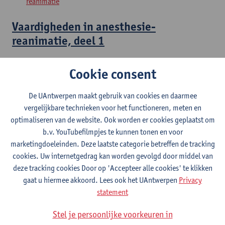
reanimatie
Vaardigheden in anesthesie-
reanimatie, deel 1
Master in de specialistische geneeskunde: anesthesie-
Cookie consent
reanimatie
De UAntwerpen maakt gebruik van cookies en daarmee
Aanvullingen in anesthesie-reanimatie,
vergelijkbare technieken voor het functioneren, meten en
deel 1
optimaliseren van de website. Ook worden er cookies geplaatst om
b.v. YouTubefilmpjes te kunnen tonen en voor
Master in de specialistische geneeskunde: anesthesie-
marketingdoeleinden. Deze laatste categorie betreffen de tracking
reanimatie
cookies. Uw internetgedrag kan worden gevolgd door middel van
deze tracking cookies Door op 'Accepteer alle cookies' te klikken
Probleemoplossend vermogen in
gaat u hiermee akkoord. Lees ook het UAntwerpen
Privacy
anesthesie-reanimatie, deel 1
statement
Master in de specialistische geneeskunde: anesthesie-
Stel je persoonlijke voorkeuren in
reanimatie