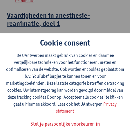
reanimatie
Vaardigheden in anesthesie-
reanimatie, deel 1
Master in de specialistische geneeskunde: anesthesie-
Cookie consent
reanimatie
De UAntwerpen maakt gebruik van cookies en daarmee
Aanvullingen in anesthesie-reanimatie,
vergelijkbare technieken voor het functioneren, meten en
deel 1
optimaliseren van de website. Ook worden er cookies geplaatst om
b.v. YouTubefilmpjes te kunnen tonen en voor
Master in de specialistische geneeskunde: anesthesie-
marketingdoeleinden. Deze laatste categorie betreffen de tracking
reanimatie
cookies. Uw internetgedrag kan worden gevolgd door middel van
deze tracking cookies Door op 'Accepteer alle cookies' te klikken
Probleemoplossend vermogen in
gaat u hiermee akkoord. Lees ook het UAntwerpen
Privacy
anesthesie-reanimatie, deel 1
statement
Master in de specialistische geneeskunde: anesthesie-
Stel je persoonlijke voorkeuren in
reanimatie