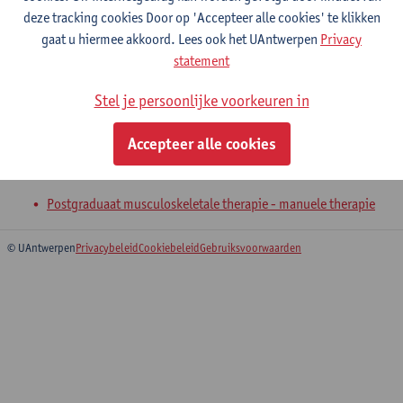
Manuele therapie bovenste kwadrant
deze tracking cookies Door op 'Accepteer alle cookies' te klikken
Postgraduaat musculoskeletale therapie - manuele therapie
gaat u hiermee akkoord. Lees ook het UAntwerpen
Privacy
statement
Manuele therapie onderste kwadrant
Stel je persoonlijke voorkeuren in
Postgraduaat musculoskeletale therapie - manuele therapie
Accepteer alle cookies
Stage
Postgraduaat musculoskeletale therapie - manuele therapie
© UAntwerpen
Privacybeleid
Cookiebeleid
Gebruiksvoorwaarden