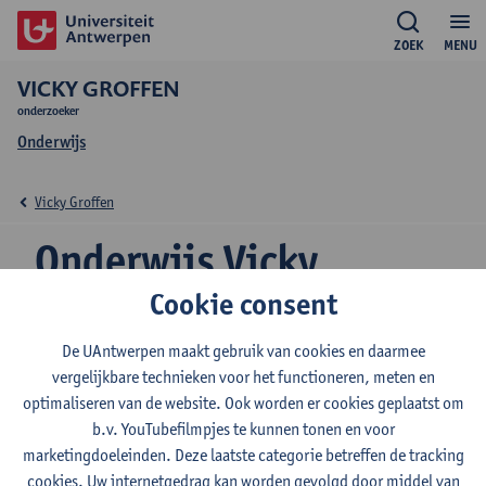
ZOEK
MENU
VICKY GROFFEN
onderzoeker
Onderwijs
Vicky Groffen
Onderwijs Vicky
Groffen
Cookie consent
De UAntwerpen maakt gebruik van cookies en daarmee
vergelijkbare technieken voor het functioneren, meten en
optimaliseren van de website. Ook worden er cookies geplaatst om
2026-2027
2025-2026
2024-2025
b.v. YouTubefilmpjes te kunnen tonen en voor
marketingdoeleinden. Deze laatste categorie betreffen de tracking
cookies. Uw internetgedrag kan worden gevolgd door middel van