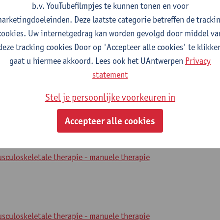
b.v. YouTubefilmpjes te kunnen tonen en voor
arketingdoeleinden. Deze laatste categorie betreffen de tracki
cookies. Uw internetgedrag kan worden gevolgd door middel va
2026-2027
2025-2026
2024-2025
deze tracking cookies Door op 'Accepteer alle cookies' te klikke
gaat u hiermee akkoord. Lees ook het UAntwerpen
Privacy
rapie bovenste kwadrant
statement
Stel je persoonlijke voorkeuren in
sculoskeletale therapie - manuele therapie
Accepteer alle cookies
rapie onderste kwadrant
sculoskeletale therapie - manuele therapie
sculoskeletale therapie - manuele therapie