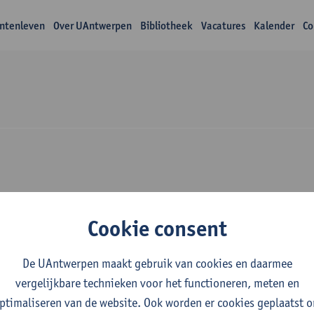
ntenleven
Over UAntwerpen
Bibliotheek
Vacatures
Kalender
Co
ijs Vicky Groffen
Cookie consent
De UAntwerpen maakt gebruik van cookies en daarmee
vergelijkbare technieken voor het functioneren, meten en
ptimaliseren van de website. Ook worden er cookies geplaatst 