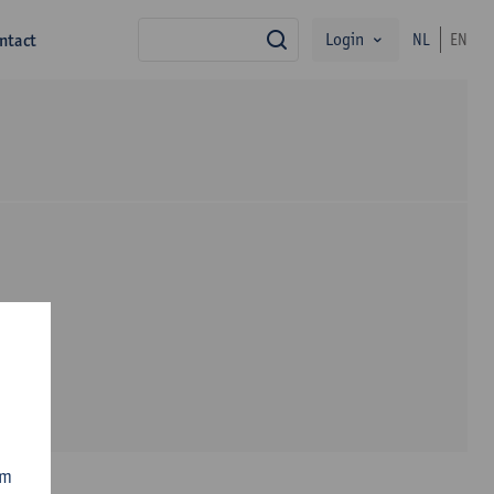
Login
ntact
NL
EN
zoek
om