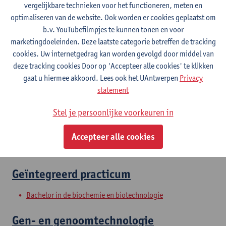
vergelijkbare technieken voor het functioneren, meten en
optimaliseren van de website. Ook worden er cookies geplaatst om
b.v. YouTubefilmpjes te kunnen tonen en voor
Moleculaire celbiologie
marketingdoeleinden. Deze laatste categorie betreffen de tracking
cookies. Uw internetgedrag kan worden gevolgd door middel van
Bachelor in de bio-ingenieurswetenschappen
deze tracking cookies Door op 'Accepteer alle cookies' te klikken
Bachelor in de bio-ingenieurswetenschappen
gaat u hiermee akkoord. Lees ook het UAntwerpen
Privacy
Bachelor in de bio-ingenieurswetenschappen
statement
Bachelor in de bio-ingenieurswetenschappen
Bachelor in de bio-ingenieurswetenschappen
Stel je persoonlijke voorkeuren in
Moleculaire biologie
Accepteer alle cookies
Bachelor in de biochemie en biotechnologie
Geïntegreerd practicum
Bachelor in de biochemie en biotechnologie
Gen- en genoomtechnologie