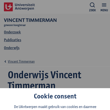
ZOEK
MENU
VINCENT TIMMERMAN
gewoon hoogleraar
Onderzoek
Publicaties
Onderwijs
Vincent Timmerman
Onderwijs Vincent
Timmerman
Cookie consent
De UAntwerpen maakt gebruik van cookies en daarmee
2026-2027
2025-2026
2024-2025