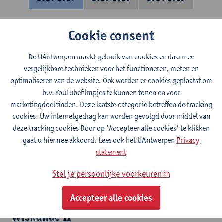
Calculus
Cookie consent
Bachelor in de informatica
De UAntwerpen maakt gebruik van cookies en daarmee
vergelijkbare technieken voor het functioneren, meten en
Algemene topologie
optimaliseren van de website. Ook worden er cookies geplaatst om
b.v. YouTubefilmpjes te kunnen tonen en voor
Bachelor in de wiskunde
marketingdoeleinden. Deze laatste categorie betreffen de tracking
cookies. Uw internetgedrag kan worden gevolgd door middel van
Wiskunde I
deze tracking cookies Door op 'Accepteer alle cookies' te klikken
gaat u hiermee akkoord. Lees ook het UAntwerpen
Privacy
Bachelor in de bio-ingenieurswetenschappen
statement
Bachelor in de bio-ingenieurswetenschappen
Bachelor in de bio-ingenieurswetenschappen
Stel je persoonlijke voorkeuren in
Bachelor in de bio-ingenieurswetenschappen
Bachelor in de bio-ingenieurswetenschappen
Accepteer alle cookies
Wiskunde II