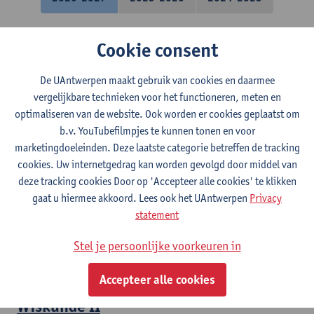
Calculus
Cookie consent
Bachelor in de informatica
De UAntwerpen maakt gebruik van cookies en daarmee
vergelijkbare technieken voor het functioneren, meten en
Algemene topologie
optimaliseren van de website. Ook worden er cookies geplaatst om
b.v. YouTubefilmpjes te kunnen tonen en voor
Bachelor in de wiskunde
marketingdoeleinden. Deze laatste categorie betreffen de tracking
cookies. Uw internetgedrag kan worden gevolgd door middel van
Wiskunde I
deze tracking cookies Door op 'Accepteer alle cookies' te klikken
gaat u hiermee akkoord. Lees ook het UAntwerpen
Privacy
Bachelor in de bio-ingenieurswetenschappen
statement
Bachelor in de bio-ingenieurswetenschappen
Bachelor in de bio-ingenieurswetenschappen
Stel je persoonlijke voorkeuren in
Bachelor in de bio-ingenieurswetenschappen
Bachelor in de bio-ingenieurswetenschappen
Accepteer alle cookies
Wiskunde II