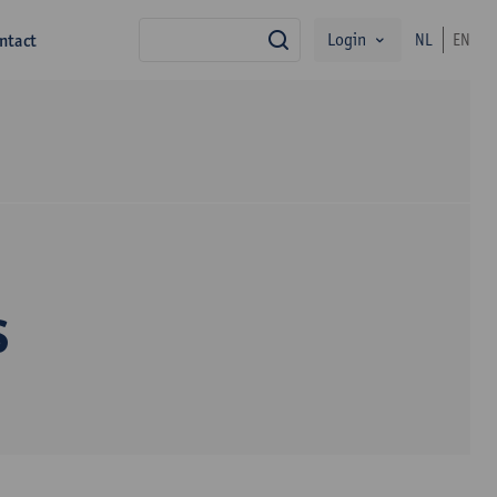
Login
ntact
NL
EN
zoek
s