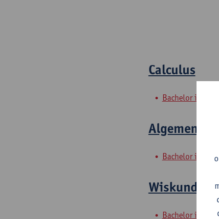
Calculus
Bachelor in de i
Algemene to
Bachelor in de 
o
Wiskunde I
m
Bachelor in de 