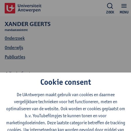
ZOEK
MENU
XANDER GEERTS
mandaatassistent
Onderzoek
Onderwijs
Publicaties
Xander Geerts
Cookie consent
Onderwijs Xander
De UAntwerpen maakt gebruik van cookies en daarmee
Geerts
vergelijkbare technieken voor het functioneren, meten en
optimaliseren van de website. Ook worden er cookies geplaatst om
b.v. YouTubefilmpjes te kunnen tonen en voor
marketingdoeleinden. Deze laatste categorie betreffen de tracking
cookies. Uw internetgedrag kan worden gevolgd door middel van
2025-2026
2024-2025
2023-2024