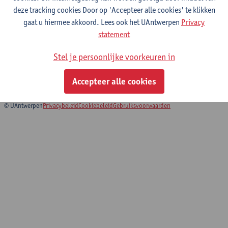
deze tracking cookies Door op 'Accepteer alle cookies' te klikken
gaat u hiermee akkoord. Lees ook het UAntwerpen
Privacy
Practicum Vennootschappen,
statement
verenigingen en stichtingen
Stel je persoonlijke voorkeuren in
Bachelor in de rechten
Schakelprogramma rechten
Accepteer alle cookies
© UAntwerpen
Privacybeleid
Cookiebeleid
Gebruiksvoorwaarden