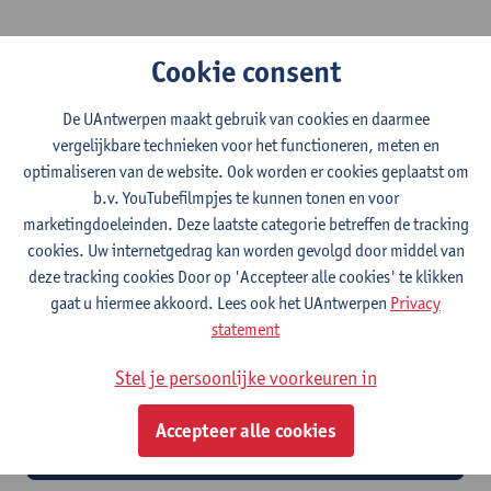
Cookie consent
Interesse om verder te studeren of te doctoreren? Of ga je toch
liever meteen aan de slag? Heb je nood aan begeleiding bij de
De UAntwerpen maakt gebruik van cookies en daarmee
overstap naar de arbeidsmarkt? We zetten je graag op weg.
vergelijkbare technieken voor het functioneren, meten en
optimaliseren van de website. Ook worden er cookies geplaatst om
b.v. YouTubefilmpjes te kunnen tonen en voor
marketingdoeleinden. Deze laatste categorie betreffen de tracking
cookies. Uw internetgedrag kan worden gevolgd door middel van
deze tracking cookies Door op 'Accepteer alle cookies' te klikken
gaat u hiermee akkoord. Lees ook het UAntwerpen
Privacy
statement
Stel je persoonlijke voorkeuren in
Deelnemen als werkgever aan Moving
Forward?
Accepteer alle cookies
Hét grote afstudeerevent voor de Antwerpse student!