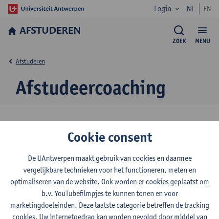
Login
NL
EN
AFSTUDEREN
ZOEK
MENU
Afstuderen
Afstudeercoaching
Weet je niet goed hoe je verder moet na je studies? Wil je graag
Cookie consent
ontdekken welke job het best bij je past of ben je op zoek naar
sollicitatietips? Ervaar je stress rond het afstuderen? Bij een
De UAntwerpen maakt gebruik van cookies en daarmee
loopbaancoach van de Universiteit Antwerpen kan je terecht voor
vergelijkbare technieken voor het functioneren, meten en
afstudeercoaching
.
optimaliseren van de website. Ook worden er cookies geplaatst om
b.v. YouTubefilmpjes te kunnen tonen en voor
marketingdoeleinden. Deze laatste categorie betreffen de tracking
cookies. Uw internetgedrag kan worden gevolgd door middel van