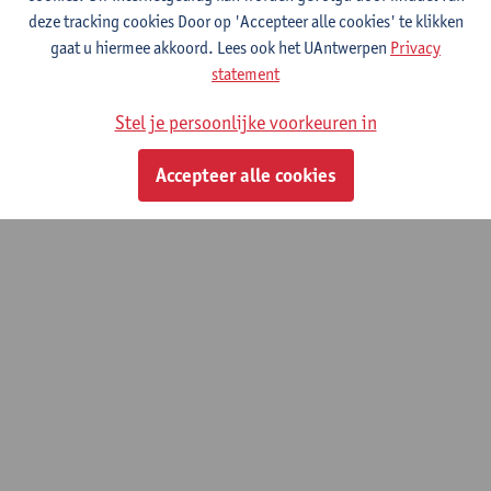
deze tracking cookies Door op 'Accepteer alle cookies' te klikken
gaat u hiermee akkoord. Lees ook het UAntwerpen
Privacy
Meer over afstudeercoaching
statement
Stel je persoonlijke voorkeuren in
© UAntwerpen
Privacybeleid
Cookiebeleid
Gebruiksvoorwaarden
Accepteer alle cookies