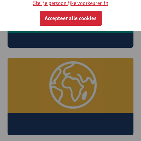
Stel je persoonlijke voorkeuren in
Accepteer alle cookies
Rubi The Cultural Factory
Onderzoeksgroep TricS - Translation,
Interpreting and Intercultural Studies