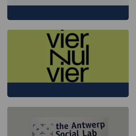
Corporeal
Kunstencentrum VIERNULVIER