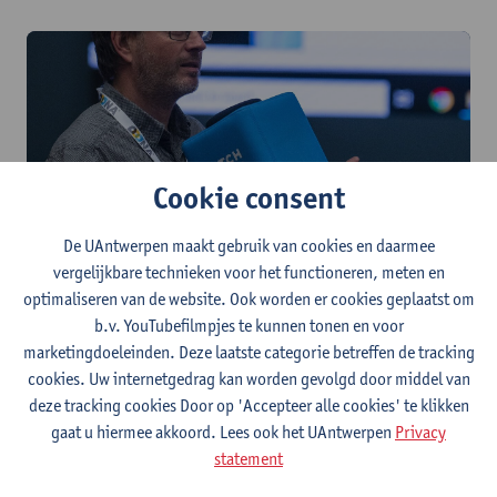
Cookie consent
De UAntwerpen maakt gebruik van cookies en daarmee
prof. dr. Gert Vercauteren
vergelijkbare technieken voor het functioneren, meten en
Audiodescriptie voor film en televisie, cognitief onderzoek
optimaliseren van de website. Ook worden er cookies geplaatst om
b.v. YouTubefilmpjes te kunnen tonen en voor
Onze partners
marketingdoeleinden. Deze laatste categorie betreffen de tracking
cookies. Uw internetgedrag kan worden gevolgd door middel van
deze tracking cookies Door op 'Accepteer alle cookies' te klikken
gaat u hiermee akkoord. Lees ook het UAntwerpen
Privacy
statement