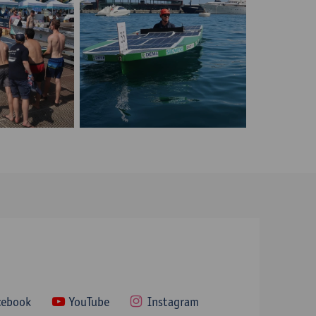
nergy Boat
Solar Sport One
nergy Boat
Monaco Solar & Energy Boat
Challenge
cebook
YouTube
Instagram