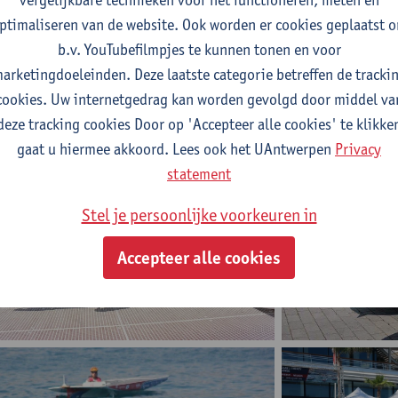
ptimaliseren van de website. Ook worden er cookies geplaatst 
b.v. YouTubefilmpjes te kunnen tonen en voor
arketingdoeleinden. Deze laatste categorie betreffen de tracki
cookies. Uw internetgedrag kan worden gevolgd door middel va
deze tracking cookies Door op 'Accepteer alle cookies' te klikke
gaat u hiermee akkoord. Lees ook het UAntwerpen
Privacy
statement
Stel je persoonlijke voorkeuren in
Monaco Solar & Energy Boat Challenge
Accepteer alle cookies