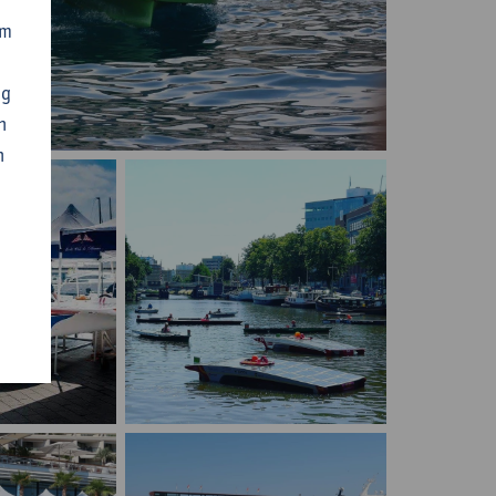
om
ng
n
n
Monaco Solar & Energy Boat Challenge