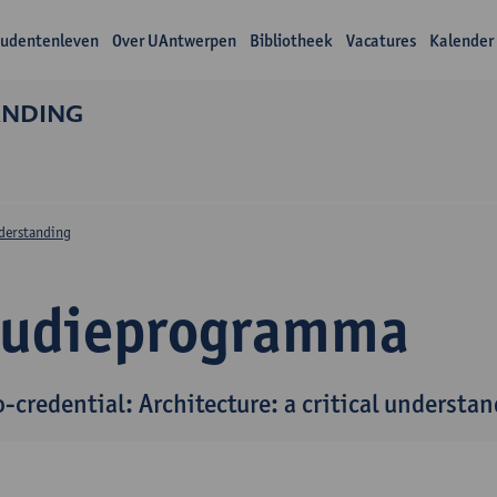
tudentenleven
Over UAntwerpen
Bibliotheek
Vacatures
Kalender
ANDING
n
nderstanding
tudieprogramma
-credential: Architecture: a critical understa