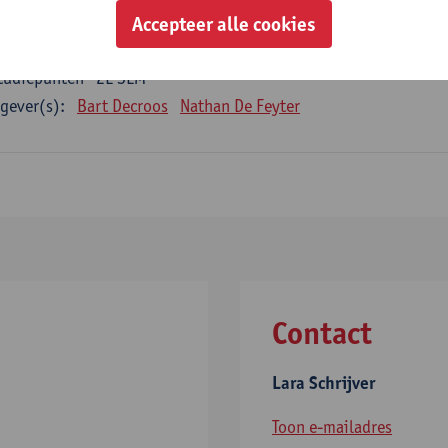
gever(s):
Lara Schrijver
Accepteer alle cookies
hitectuurkritiek
tudiepunten
2E SEM
gever(s):
Bart Decroos
Nathan De Feyter
Contact
Lara Schrijver
Toon e-mailadres