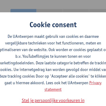
2026-2027
2025-2026
2024-2025
2023-2
Cookie consent
cro-credential: Architecture: a Critical Understanding
De UAntwerpen maakt gebruik van cookies en daarmee
vergelijkbare technieken voor het functioneren, meten en
ptimaliseren van de website. Ook worden er cookies geplaatst 
tudiepunten
b.v. YouTubefilmpjes te kunnen tonen en voor
 programma bestaat uit 3 modules
arketingdoeleinden. Deze laatste categorie betreffen de tracki
cookies. Uw internetgedrag kan worden gevolgd door middel va
hitectuur- en kunstfilosofie
deze tracking cookies Door op 'Accepteer alle cookies' te klikke
tudiepunten
1E SEM
gaat u hiermee akkoord. Lees ook het UAntwerpen
Privacy
gever(s):
Jasper Van de Vijver
statement
anced Topics in Architecture Theory
Stel je persoonlijke voorkeuren in
tudiepunten
2E SEM