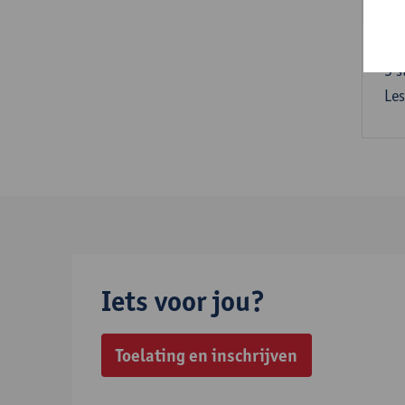
Les
Arc
3
s
Les
Iets voor jou?
Toelating en inschrijven