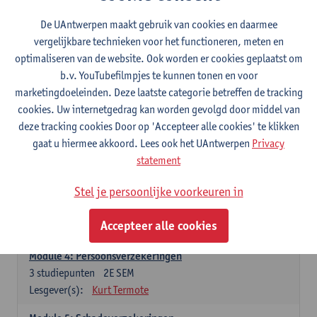
Modules
De UAntwerpen maakt gebruik van cookies en daarmee
vergelijkbare technieken voor het functioneren, meten en
optimaliseren van de website. Ook worden er cookies geplaatst om
Module1: Aansprakelijkheid
b.v. YouTubefilmpjes te kunnen tonen en voor
3
studiepunten
1E SEM
marketingdoeleinden. Deze laatste categorie betreffen de tracking
Lesgever(s):
Dimitri Verhoeven
cookies. Uw internetgedrag kan worden gevolgd door middel van
deze tracking cookies Door op 'Accepteer alle cookies' te klikken
Module 2: Schade en schadeloosstelling
gaat u hiermee akkoord. Lees ook het UAntwerpen
Privacy
3
studiepunten
1E SEM
statement
Lesgever(s):
Victor Schollaert
Stel je persoonlijke voorkeuren in
Module 3: Bijzondere aspecten van verzekeringsrecht
3
studiepunten
1E/2E SEM
Accepteer alle cookies
Lesgever(s):
Tine Meurs
Module 4: Persoonsverzekeringen
3
studiepunten
2E SEM
Lesgever(s):
Kurt Termote