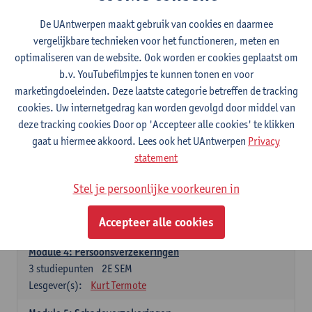
Modules
De UAntwerpen maakt gebruik van cookies en daarmee
vergelijkbare technieken voor het functioneren, meten en
optimaliseren van de website. Ook worden er cookies geplaatst om
Module1: Aansprakelijkheid
b.v. YouTubefilmpjes te kunnen tonen en voor
3
studiepunten
1E SEM
marketingdoeleinden. Deze laatste categorie betreffen de tracking
Lesgever(s):
Dimitri Verhoeven
cookies. Uw internetgedrag kan worden gevolgd door middel van
deze tracking cookies Door op 'Accepteer alle cookies' te klikken
Module 2: Schade en schadeloosstelling
gaat u hiermee akkoord. Lees ook het UAntwerpen
Privacy
3
studiepunten
1E SEM
statement
Lesgever(s):
Victor Schollaert
Stel je persoonlijke voorkeuren in
Module 3: Bijzondere aspecten van verzekeringsrecht
3
studiepunten
1E/2E SEM
Accepteer alle cookies
Lesgever(s):
Tine Meurs
Module 4: Persoonsverzekeringen
3
studiepunten
2E SEM
Lesgever(s):
Kurt Termote