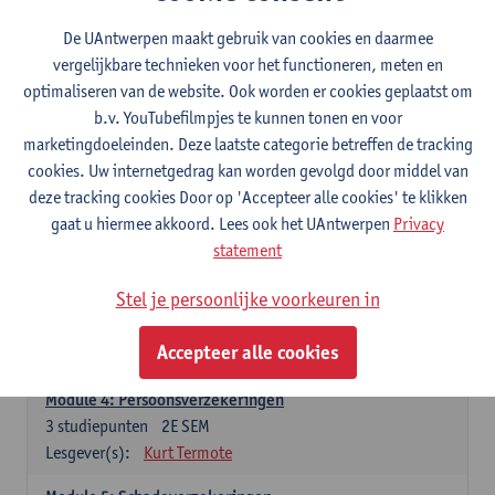
Modules
De UAntwerpen maakt gebruik van cookies en daarmee
vergelijkbare technieken voor het functioneren, meten en
optimaliseren van de website. Ook worden er cookies geplaatst om
Module1: Aansprakelijkheid
b.v. YouTubefilmpjes te kunnen tonen en voor
3
studiepunten
1E SEM
marketingdoeleinden. Deze laatste categorie betreffen de tracking
Lesgever(s):
Dimitri Verhoeven
cookies. Uw internetgedrag kan worden gevolgd door middel van
deze tracking cookies Door op 'Accepteer alle cookies' te klikken
Module 2: Schade en schadeloosstelling
gaat u hiermee akkoord. Lees ook het UAntwerpen
Privacy
3
studiepunten
1E SEM
statement
Lesgever(s):
Victor Schollaert
Stel je persoonlijke voorkeuren in
Module 3: Bijzondere aspecten van verzekeringsrecht
3
studiepunten
1E/2E SEM
Accepteer alle cookies
Lesgever(s):
Tine Meurs
Module 4: Persoonsverzekeringen
3
studiepunten
2E SEM
Lesgever(s):
Kurt Termote