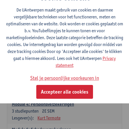
Modules
De UAntwerpen maakt gebruik van cookies en daarmee
vergelijkbare technieken voor het functioneren, meten en
optimaliseren van de website. Ook worden er cookies geplaatst om
Module1: Aansprakelijkheid
b.v. YouTubefilmpjes te kunnen tonen en voor
3
studiepunten
1E SEM
marketingdoeleinden. Deze laatste categorie betreffen de tracking
Lesgever(s):
Dimitri Verhoeven
cookies. Uw internetgedrag kan worden gevolgd door middel van
deze tracking cookies Door op 'Accepteer alle cookies' te klikken
Module 2: Schade en schadeloosstelling
gaat u hiermee akkoord. Lees ook het UAntwerpen
Privacy
3
studiepunten
1E SEM
statement
Lesgever(s):
Victor Schollaert
Stel je persoonlijke voorkeuren in
Module 3: Bijzondere aspecten van verzekeringsrecht
3
studiepunten
1E/2E SEM
Accepteer alle cookies
Lesgever(s):
Tine Meurs
Module 4: Persoonsverzekeringen
3
studiepunten
2E SEM
Lesgever(s):
Kurt Termote