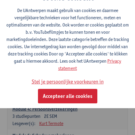
Modules
De UAntwerpen maakt gebruik van cookies en daarmee
vergelijkbare technieken voor het functioneren, meten en
optimaliseren van de website. Ook worden er cookies geplaatst om
Module1: Aansprakelijkheid
b.v. YouTubefilmpjes te kunnen tonen en voor
3
studiepunten
1E SEM
marketingdoeleinden. Deze laatste categorie betreffen de tracking
Lesgever(s):
Dimitri Verhoeven
cookies. Uw internetgedrag kan worden gevolgd door middel van
deze tracking cookies Door op 'Accepteer alle cookies' te klikken
Module 2: Schade en schadeloosstelling
gaat u hiermee akkoord. Lees ook het UAntwerpen
Privacy
3
studiepunten
1E SEM
statement
Lesgever(s):
Victor Schollaert
Stel je persoonlijke voorkeuren in
Module 3: Bijzondere aspecten van verzekeringsrecht
3
studiepunten
1E/2E SEM
Accepteer alle cookies
Lesgever(s):
Tine Meurs
Module 4: Persoonsverzekeringen
3
studiepunten
2E SEM
Lesgever(s):
Kurt Termote