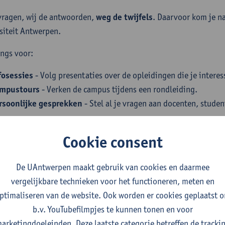
 vragen, wij de antwoorden,
weg de twijfels
. Daarvoor kom je n
siteit Antwerpen.
ngs voor:
fosessies
- Volg presentaties over de opleidingen die je interes
mpustours
- Verken de campus tijdens een rondleiding.
rsoonlijke gesprekken
- Stel al je vragen aan docenten, stude
Cookie consent
fodag op 5 september
De UAntwerpen maakt gebruik van cookies en daarmee
vergelijkbare technieken voor het functioneren, meten en
jk het programma en schrijf je in
ptimaliseren van de website. Ook worden er cookies geplaatst 
b.v. YouTubefilmpjes te kunnen tonen en voor
odag start om 09.30 uur en duurt tot 16.00 uur. Aan de meeste
arketingdoeleinden. Deze laatste categorie betreffen de tracki
t. Voor infosessies en campustours kan je vooraf je plaats reser