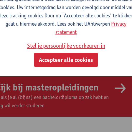
cookies. Uw internetgedrag kan worden gevolgd door middel va
deze tracking cookies Door op 'Accepteer alle cookies' te klikke
gaat u hiermee akkoord. Lees ook het UAntwerpen
Privacy
statement
ijk bij bacheloropleidingen
Stel je persoonlijke voorkeuren in
. als je nu nog in het secundair zit maar daarna een
udie wil starten
Accepteer alle cookies
ijk bij masteropleidingen
. als je al (bijna) een bachelordiploma op zak hebt en
g wil verder studeren