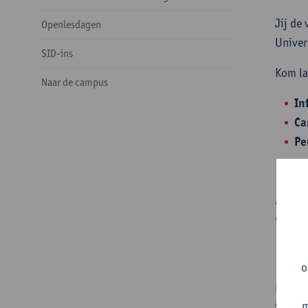
Jij de
Openlesdagen
Univer
SID-ins
Kom la
Naar de campus
In
Ca
Pe
In
Beki
o
De Inf
m
terech