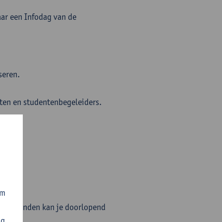
aar een Infodag van de
seren.
nten en studentenbegeleiders.
om
 infostanden kan je doorlopend
ng
veren.