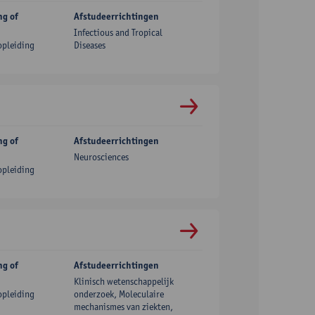
ng of
Afstudeerrichtingen
Infectious and Tropical
opleiding
Diseases
ng of
Afstudeerrichtingen
Neurosciences
opleiding
ng of
Afstudeerrichtingen
Klinisch wetenschappelijk
opleiding
onderzoek, Moleculaire
mechanismes van ziekten,