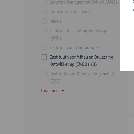
Antwerp Management School (AMS)
Antwerp Tax Academy
Nexus
Centrum Nascholing Onderwijs
(CNO)
Centrum voor Andragogiek
Instituut voor Milieu en Duurzame
Ontwikkeling (IMDO)
(3)
Instituut voor Ontwikkelingsbeleid
(IOB)
Toon meer