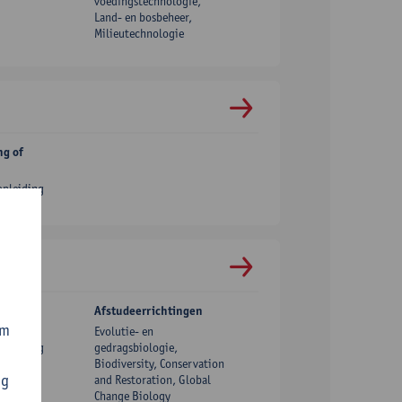
voedingstechnologie,
Land- en bosbeheer,
Milieutechnologie
ng of
opleiding
ng of
Afstudeerrichtingen
om
Evolutie- en
opleiding
gedragsbiologie,
Biodiversity, Conservation
ng
and Restoration, Global
Change Biology