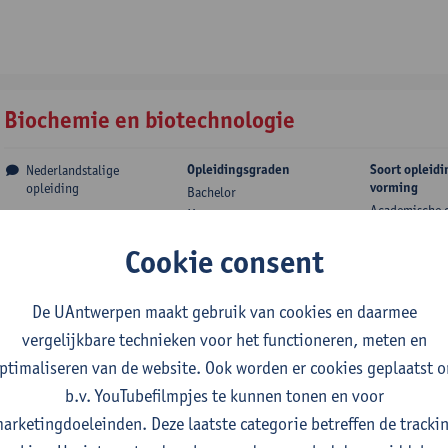
Biochemie en biotechnologie
Opleidingsgraden
Soort opleidi
Nederlandstalige
vorming
opleiding
Bachelor
Academische 
Master
Cookie consent
Biologie
De UAntwerpen maakt gebruik van cookies en daarmee
vergelijkbare technieken voor het functioneren, meten en
Opleidingsgraden
Soort opleidi
Nederlandstalige
vorming
ptimaliseren van de website. Ook worden er cookies geplaatst 
opleiding
Bachelor
Academische 
Master
b.v. YouTubefilmpjes te kunnen tonen en voor
arketingdoeleinden. Deze laatste categorie betreffen de tracki