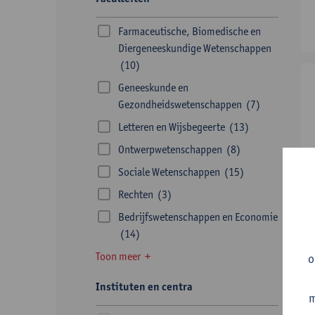
Farmaceutische, Biomedische en
Diergeneeskundige Wetenschappen
(10)
Geneeskunde en
Gezondheidswetenschappen
(7)
Letteren en Wijsbegeerte
(13)
Ontwerpwetenschappen
(8)
Sociale Wetenschappen
(15)
Rechten
(3)
Bedrijfswetenschappen en Economie
(14)
Toon meer
o
Instituten en centra
m