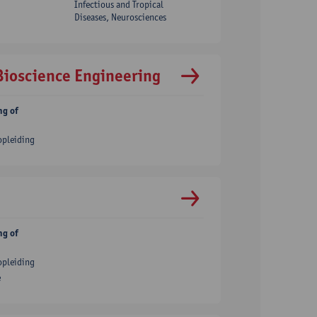
Infectious and Tropical
Diseases, Neurosciences
Bioscience Engineering
ng of
opleiding
ng of
opleiding
e