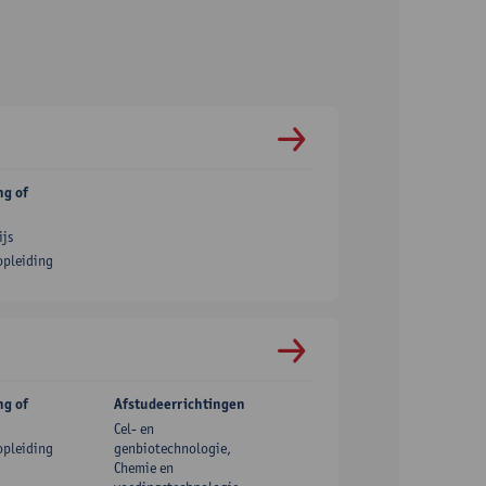
ng of
js
opleiding
ng of
Afstudeerrichtingen
Cel- en
opleiding
genbiotechnologie,
Chemie en