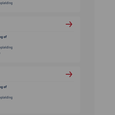
opleiding
ng of
opleiding
e
ng of
opleiding