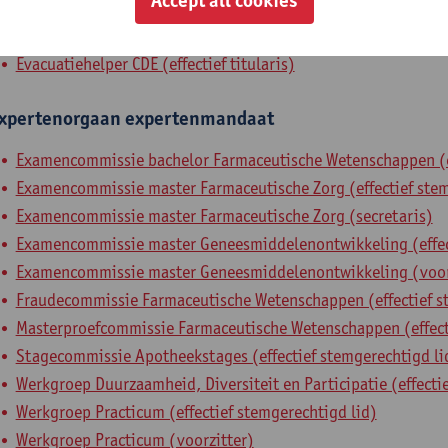
Accept all cookies
andaat
sociaal mandaat
Evacuatiehelper CDE (effectief titularis)
xpertenorgaan
expertenmandaat
Examencommissie bachelor Farmaceutische Wetenschappen (ef
Examencommissie master Farmaceutische Zorg (effectief stem
Examencommissie master Farmaceutische Zorg (secretaris)
Examencommissie master Geneesmiddelenontwikkeling (effect
Examencommissie master Geneesmiddelenontwikkeling (voor
Fraudecommissie Farmaceutische Wetenschappen (effectief s
Masterproefcommissie Farmaceutische Wetenschappen (effecti
Stagecommissie Apotheekstages (effectief stemgerechtigd li
Werkgroep Duurzaamheid, Diversiteit en Participatie (effecti
Werkgroep Practicum (effectief stemgerechtigd lid)
Werkgroep Practicum (voorzitter)