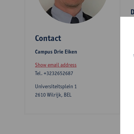
D
Contact
S
Campus Drie Eiken
Z
Show email address
Tel.
+3232652687
I
Universiteitsplein 1
2610 Wilrijk, BEL
b