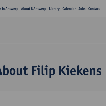
fe in Antwerp
About UAntwerp
Library
Calendar
Jobs
Contact
About Filip Kiekens