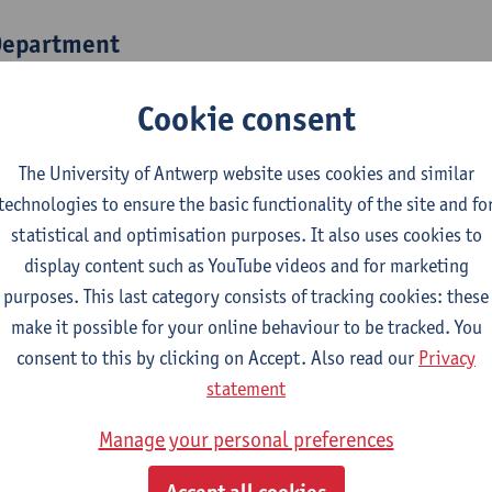
epartment
Department of Pharmaceutical Sciences
Cookie consent
tatute & functions
The University of Antwerp website uses cookies and similar
technologies to ensure the basic functionality of the site and fo
elfstandig academisch pers.
statistical and optimisation purposes. It also uses cookies to
professor
display content such as YouTube videos and for marketing
purposes. This last category consists of tracking cookies: these
nternal mandates
make it possible for your online behaviour to be tracked. You
consent to this by clicking on Accept. Also read our
Privacy
estuursorgaan
bestuursmandaat
statement
Departementsraad Farmaceutische Wetenschappen (effectief 
Manage your personal preferences
Onderwijscommissie Farmaceutische Wetenschappen (effectie