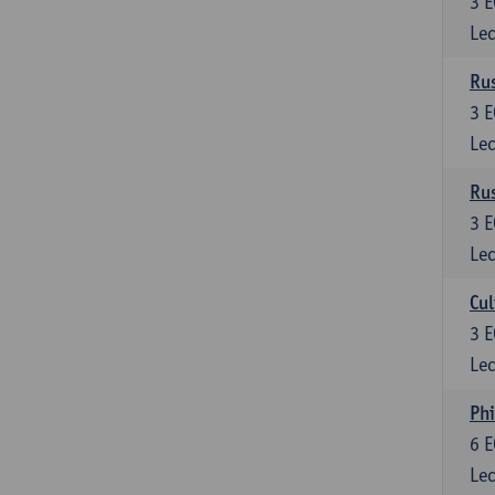
3
E
Lec
Rus
3
E
Lec
Rus
3
E
Lec
Cul
3
E
Lec
Phi
6
E
Lec