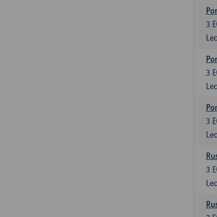
Por
3
E
Lec
Por
3
E
Lec
Por
3
E
Lec
Rus
3
E
Lec
Rus