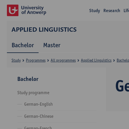
Study
Research
Li
APPLIED LINGUISTICS
Bachelor
Master
Study
Programmes
All programmes
Applied Linguistics
Bachelo
Bachelor
G
Study programme
German-English
German-Chinese
German-French