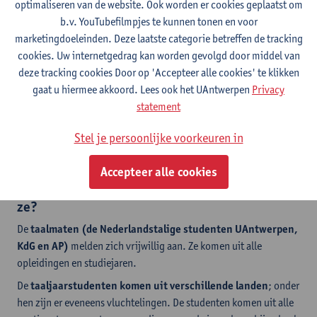
optimaliseren van de website. Ook worden er cookies geplaatst om
b.v. YouTubefilmpjes te kunnen tonen en voor
Taalmaat
marketingdoeleinden. Deze laatste categorie betreffen de tracking
cookies. Uw internetgedrag kan worden gevolgd door middel van
deze tracking cookies Door op 'Accepteer alle cookies' te klikken
gaat u hiermee akkoord. Lees ook het UAntwerpen
Privacy
statement
Taalmaat
Stel je persoonlijke voorkeuren in
Accepteer alle cookies
De taaljaarstudenten en taalmaten: wie zijn
ze?
De
taalmaten (de Nederlandstalige studenten UAntwerpen,
KdG en AP)
melden zich vrijwillig aan. Ze komen uit alle
opleidingen en studiejaren.
De
taaljaarstudenten komen uit verschillende landen
; onder
hen zijn er eveneens vluchtelingen. De studenten komen uit alle