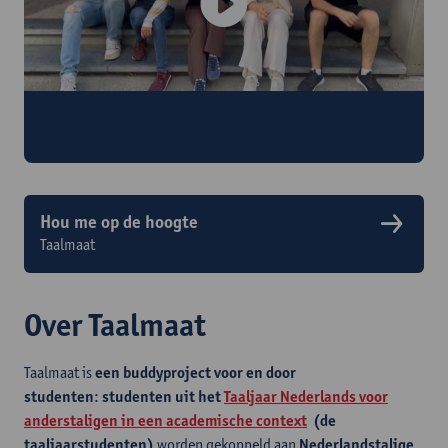
Word jij ook Taalmaat?
Voormalige Taalmaten en Taaljaarstudenten aan het woord
Hou me op de hoogte
Taalmaat
Over Taalmaat
Taalmaat is
een buddyproject voor en door
studenten
:
studenten uit het
Taaljaar Nederlands voor
anderstaligen in een academische context
(de
taaljaarstudenten)
worden gekoppeld aan
Nederlandstalige