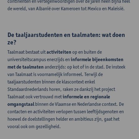
continenten en vertegenwoordigen over de jaren heen bijna heel
de wereld, van Albanië over Kameroen tot Mexico en Maleisië.
De taaljaarstudenten en taalmaten: wat doen
ze?
Taalmaat bestaat uit
activiteiten
op en buiten de
universiteitscampus enerzijds en
informele bijeenkomsten
met de taalmaten
anderzijds: op kot of in de stad. De insteek
van Taalmaat is voornamelijk informeel. Terwijl de
taaljaarstudenten binnen de klascontext enkel
Standaardnederlands horen, raken ze dankzij het project
Taalmaat ook vertrouwd met
informele en regionale
omgangstaal
binnen de Vlaamse en Nederlandse context. De
contacten en activiteiten verlopen tussen leeftijdsgenoten en
hoewel de doelstellingen helder en ambitieus zijn, gaat het
vooral ook om gezelligheid.