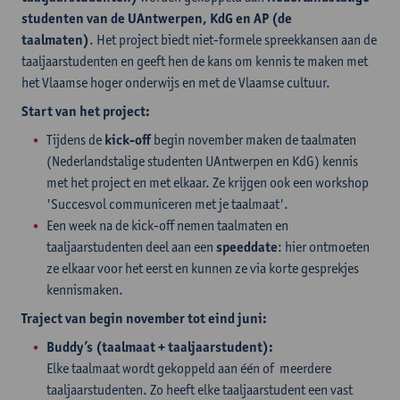
studenten van de UAntwerpen, KdG en AP (de
taalmaten)
. Het project biedt niet-formele spreekkansen aan de
taaljaarstudenten en geeft hen de kans om kennis te maken met
het Vlaamse hoger onderwijs en met de Vlaamse cultuur.
Start van het project:
Tijdens de
kick-off
begin november maken de taalmaten
(Nederlandstalige studenten UAntwerpen en KdG) kennis
met het project en met elkaar. Ze krijgen ook een workshop
'Succesvol communiceren met je taalmaat'.
Een week na de kick-off nemen taalmaten en
taaljaarstudenten deel aan een
speeddate
: hier ontmoeten
ze elkaar voor het eerst en kunnen ze via korte gesprekjes
kennismaken.
Traject van begin november tot eind juni:
Buddy’s (taalmaat + taaljaarstudent):
Elke taalmaat wordt gekoppeld aan één of meerdere
taaljaarstudenten. Zo heeft elke taaljaarstudent een vast