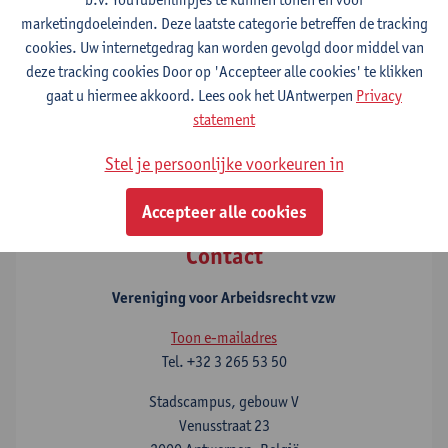
marketingdoeleinden. Deze laatste categorie betreffen de tracking
Na registratie voor het lidmaatschap ontvang je een uitnodiging
cookies. Uw internetgedrag kan worden gevolgd door middel van
tot betaling van het lidgeld. Na ontvangst van het lidgeld gaat je
deze tracking cookies Door op 'Accepteer alle cookies' te klikken
lidmaatschap in en kan je je als lid registreren bij deelname aan
gaat u hiermee akkoord. Lees ook het UAntwerpen
Privacy
VVA-activiteiten.
statement
Stel je persoonlijke voorkeuren in
Blijf op de hoogte via onze nieuwsbrieven
Accepteer alle cookies
Contact
Vereniging voor Arbeidsrecht vzw
Toon e-mailadres
Tel.
+32 3 265 53 50
Stadscampus, gebouw V
Venusstraat 23