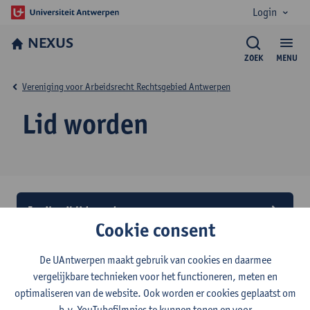
Login
NEXUS
ZOEK
MENU
Vereniging voor Arbeidsrecht Rechtsgebied Antwerpen
Lid worden
Ja, ik wil lid worden
Cookie consent
Word lid en geniet van exclusieve voordelen
De UAntwerpen maakt gebruik van cookies en daarmee
Registreer je als lid van VVA en geniet van een voordeeltarief bij
vergelijkbare technieken voor het functioneren, meten en
optimaliseren van de website. Ook worden er cookies geplaatst om
inschrijving voor de VVA-studieavonden. Het lidmaatschap kost
40 euro en dekt één academiejaar.
b.v. YouTubefilmpjes te kunnen tonen en voor