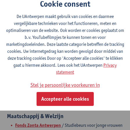
Cookie consent
De UAntwerpen maakt gebruik van cookies en daarmee
vergelijkbare technieken voor het functioneren, meten en
optimaliseren van de website. Ook worden er cookies geplaatst om
b.v. YouTubefilmpjes te kunnen tonen en voor
marketingdoeleinden. Deze laatste categorie betreffen de tracking
cookies. Uw internetgedrag kan worden gevolgd door middel van
deze tracking cookies Door op 'Accepteer alle cookies' te klikken
gaat u hiermee akkoord. Lees ook het UAntwerpen
Privacy
statement
Stel je persoonlijke voorkeuren in
Nieuwsgierig naar onze huidige fondsen op naam en hoe deze
bijdragen aan onze maatschappij? Hieronder vind je een
Accepteer alle cookies
overzichtje terug van onze lopende fondsen op naam.
Maatschappij & Welzijn
Fonds Zonta Antwerpen
/ Studiebeurs voor jonge vrouwen