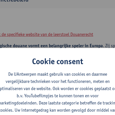
 de specifieke website van de leerstoel Douanerecht
gische douane vormt een belangrijke speler in Europa
. Zij s
ie en in de concurrentiepositie van onze zeehavens, luchthaven
Cookie consent
siteit Antwerpen en de Universiteit van Luik slaan de handen in
niversitaire leerstoel, gericht op wetenschappelijk onderzoek 
De UAntwerpen maakt gebruik van cookies en daarmee
recht en sanctiebeleid. Deze leerstoel is het initiatief van de 
vergelijkbare technieken voor het functioneren, meten en
ke sector.
ptimaliseren van de website. Ook worden er cookies geplaatst 
rstoel biedt een platform voor
onderzoek en dienstverlening 
b.v. YouTubefilmpjes te kunnen tonen en voor
ingen met betrekking tot het Europees en Belgisch recht o
arketingdoeleinden. Deze laatste categorie betreffen de tracki
der zal een wetenschappelijke bijdrage worden geleverd aan de 
cookies. Uw internetgedrag kan worden gevolgd door middel va
ziening van het sanctiebeleid over douane en accijnzen die in m