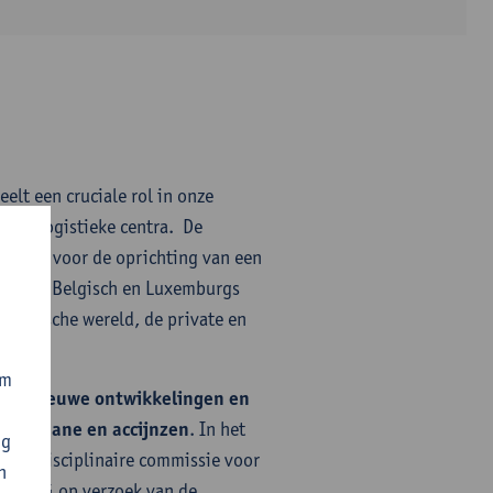
peelt een cruciale rol in onze
s en logistieke centra. De
 elkaar voor de oprichting van een
naar het Belgisch en Luxemburgs
academische wereld, de private en
om
over nieuwe ontwikkelingen en
ver douane en accijnzen
. In het
ng
multidisciplinaire commissie voor
n
ei 2024 op verzoek van de