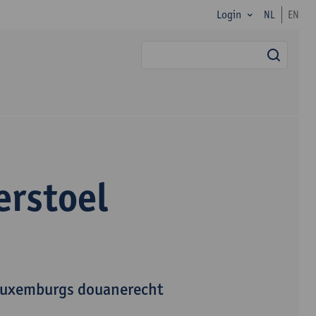
Login
NL
EN
zoek
erstoel
 Luxemburgs douanerecht