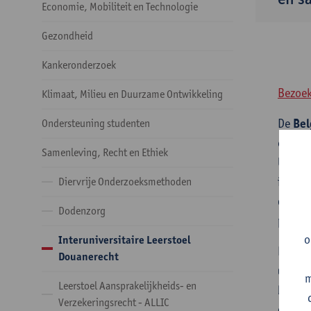
Economie, Mobiliteit en Technologie
Gezondheid
Kankeronderzoek
Bezoek
Klimaat, Milieu en Duurzame Ontwikkeling
De
Bel
Ondersteuning studenten
econom
Samenleving, Recht en Ethiek
Univer
interu
Diervrije Onderzoeksmethoden
douane
Dodenzorg
publie
o
Interuniversitaire Leerstoel
De lee
Douanerecht
uitdag
m
Leerstoel Aansprakelijkheids- en
bijzon
Verzekeringsrecht - ALLIC
de her