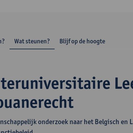
n?
Wat steunen?
Blijf op de hoogte
teruniversitaire Le
ouanerecht
nschappelijk onderzoek naar het Belgisch en
anctiebeleid