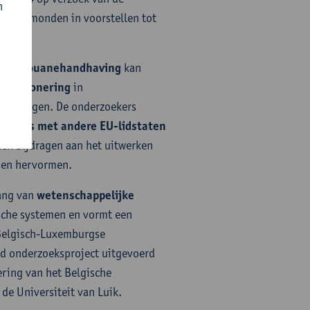
n
ten uitmonden in voorstellen tot
rne douanehandhaving
kan
e sanctionering
in
aarborgen. De onderzoekers
studies met andere EU-lidstaten
en bijdragen aan het uitwerken
 en hervormen.
lang van
wetenschappelijke
sche systemen en vormt een
 Belgisch-Luxemburgse
eid onderzoeksproject uitgevoerd
ring van het Belgische
de Universiteit van Luik.