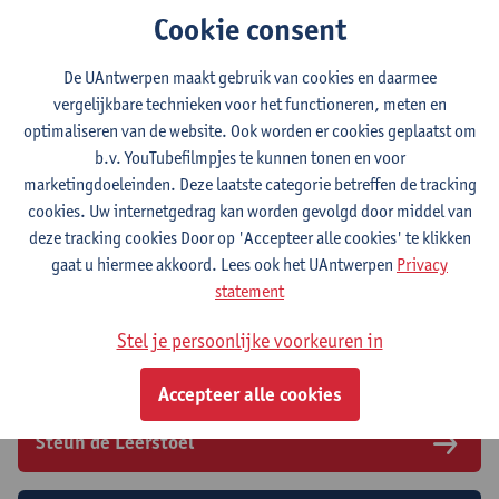
Sedert academiejaar 2017-2018 wordt in het raam van ALLIC het
Cookie consent
postgraduaat Aansprakelijkheids- en Verzekeringsrecht
ingericht.
De UAntwerpen maakt gebruik van cookies en daarmee
Lees meer over dit postgraduaat
.
vergelijkbare technieken voor het functioneren, meten en
optimaliseren van de website. Ook worden er cookies geplaatst om
b.v. YouTubefilmpjes te kunnen tonen en voor
​Postacademische opleiding:
marketingdoeleinden. Deze laatste categorie betreffen de tracking
Juridische Vorming Nationaal Register voor
cookies. Uw internetgedrag kan worden gevolgd door middel van
Gerechtsdeskundigen
deze tracking cookies Door op 'Accepteer alle cookies' te klikken
Binnen het kader van ALLIC organiseert de Universiteit
gaat u hiermee akkoord. Lees ook het UAntwerpen
Privacy
Antwerpen, faculteit Rechten, een postacademische opleiding:
statement
Juridische Vorming Nationaal Register voor
Gerechtsdeskundigen.
Stel je persoonlijke voorkeuren in
Lees meer over deze postacademische opleiding
.
Accepteer alle cookies
Steun de Leerstoel