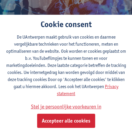
Cookie consent
De UAntwerpen maakt gebruik van cookies en daarmee
vergelijkbare technieken voor het functioneren, meten en
optimaliseren van de website. Ook worden er cookies geplaatst om
Aanbod voor bedrijven
b.v. YouTubefilmpjes te kunnen tonen en voor
marketingdoeleinden. Deze laatste categorie betreffen de tracking
cookies. Uw internetgedrag kan worden gevolgd door middel van
Spin-offs UAntwerpen
deze tracking cookies Door op 'Accepteer alle cookies' te klikken
gaat u hiermee akkoord. Lees ook het UAntwerpen
Privacy
statement
Financier jouw project
Stel je persoonlijke voorkeuren in
Accepteer alle cookies
Impact creëren