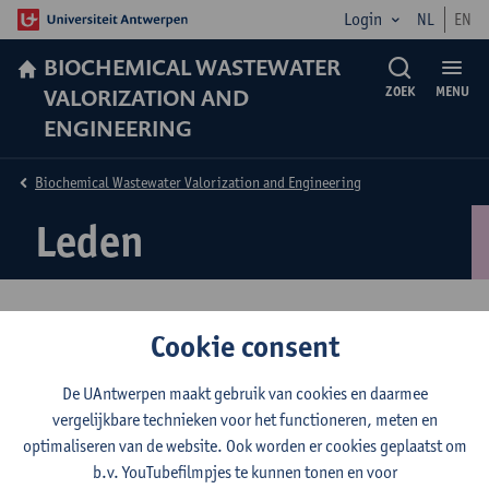
Login
NL
EN
BIOCHEMICAL WASTEWATER
VALORIZATION AND
ZOEK
MENU
ENGINEERING
Biochemical Wastewater Valorization and Engineering
Leden
Woordvoerder
Cookie consent
Jan Dries
De UAntwerpen maakt gebruik van cookies en daarmee
vergelijkbare technieken voor het functioneren, meten en
Lid
optimaliseren van de website. Ook worden er cookies geplaatst om
Laura Andrea Acosta Figueredo
b.v. YouTubefilmpjes te kunnen tonen en voor