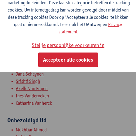
Nathalie Bernaert
marketingdoeleinden. Deze laatste categorie betreffen de tracking
Muhammad Bilal
cookies. Uw internetgedrag kan worden gevolgd door middel van
Iris Cornet
deze tracking cookies Door op 'Accepteer alle cookies' te klikken
Tim Croes
gaat u hiermee akkoord. Lees ook het UAntwerpen
Privacy
Hanne De Peuter
statement
Johanna Geesey
Koen Goossens
Stel je persoonlijke voorkeuren in
Paulien Leemans
Zehao Li
Accepteer alle cookies
Daniel Modrall Sperling
Jana Scheynen
Srishti Singh
Axelle Van Eupen
Ines Vanderveken
Catharina Vanherck
Onbezoldigd lid
Mukhtiar Ahmed