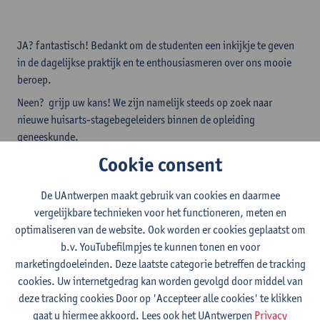
JA? fantastisch! Bedankt om de studenten een inkijkje te geven
in de dagelijkse praktijk en te enthousiasmeren over ons mooie
beroep.
Neen? grijp uw kans! We zijn namelijk steeds op zoek naar
nieuwe huisarts-stagebegeleiders binnen de opleiding
geneeskunde.
Cookie consent
Huisartsen vormen de hoeksteen in de gezondheidszorg.
Een huisartsenstage is een absolute meerwaarde in de opleiding
De UAntwerpen maakt gebruik van cookies en daarmee
tot arts. Uit onderzoek blijkt dat de stages de plek zijn waar
vergelijkbare technieken voor het functioneren, meten en
studenten kiezen voor een bepaalde richting. Steeds meer
optimaliseren van de website. Ook worden er cookies geplaatst om
studenten kiezen bewust en overtuigd voor een opleiding tot
b.v. YouTubefilmpjes te kunnen tonen en voor
huisarts. Die trend zien we ook aan de Universiteit Antwerpen,
marketingdoeleinden. Deze laatste categorie betreffen de tracking
waar we kwalitatieve stageplekken in de huisartsenpraktijken
cookies. Uw internetgedrag kan worden gevolgd door middel van
kunnen en willen (blijven) aanbieden.
deze tracking cookies Door op 'Accepteer alle cookies' te klikken
Daarom hebben we voortdurend nood aan betrokken en
gaat u hiermee akkoord. Lees ook het UAntwerpen
Privacy