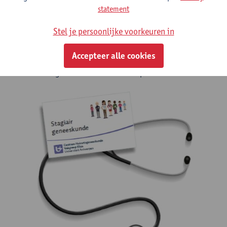
enthousiaste stagebegeleiders. Op deze website kun je lezen wat
statement
we van de stagebegeleider verwachten en vooral ook, wat de
voordelen zijn voor jou als stagebegeleider.
Stel je persoonlijke voorkeuren in
Neem gerust contact met ons op bij verdere vragen of voor een
Accepteer alle cookies
kennismakingsgesprek,
Huisartsenstageteam Universiteit Antwerpen