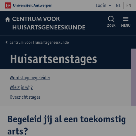
Login
NL
EN
CENTRUM VOOR
HUISARTSGENEESKUNDE
ZOEK
MENU
Centrum voor Huisartsgeneeskunde
Huisartsenstages
Word stagebegeleider
Wie zijn wij?
Overzicht stages
Begeleid jij al een toekomstig
arts?