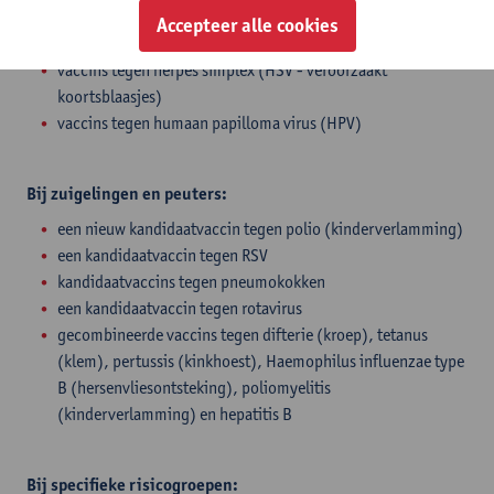
gecombineerd hepatitis A en B vaccin
Accepteer alle cookies
vaccins tegen griep (influenza)
vaccins tegen herpes simplex (HSV - veroorzaakt
koortsblaasjes)
vaccins tegen humaan papilloma virus (HPV)
Bij zuigelingen en peuters:
​een nieuw kandidaatvaccin tegen polio (kinderverlamming)
een kandidaatvaccin tegen RSV
kandidaatvaccins tegen pneumokokken
een kandidaatvaccin tegen rotavirus
gecombineerde vaccins tegen difterie (kroep), tetanus
(klem), pertussis (kinkhoest), Haemophilus influenzae type
B (hersenvliesontsteking), poliomyelitis
(kinderverlamming) en hepatitis B
Bij specifieke risicogroepen: