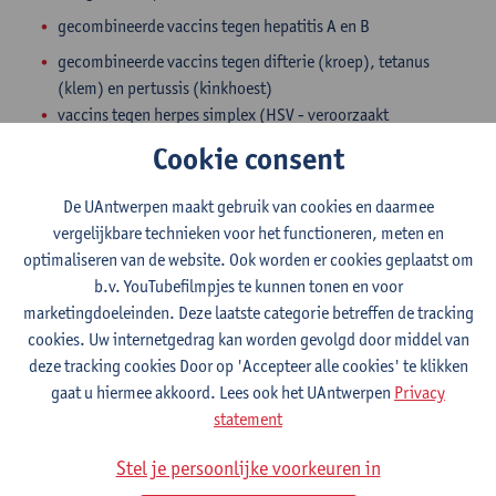
gecombineerde vaccins tegen hepatitis A en B
​gecombineerde vaccins tegen difterie (kroep), tetanus
(klem) en pertussis (kinkhoest)
vaccins tegen herpes simplex (HSV - veroorzaakt
koortsblaasjes)
Cookie consent
vaccins tegen humaan papilloma virus (HPV - veroorzaakt
o.a. baarmoederhalskanker)- profylactisch en
De UAntwerpen maakt gebruik van cookies en daarmee
therapeuthisch
vergelijkbare technieken voor het functioneren, meten en
vaccins tegen herpes zoster (Gondelroos)
optimaliseren van de website. Ook worden er cookies geplaatst om
vaccin tegen Ross River virus
b.v. YouTubefilmpjes te kunnen tonen en voor
vaccins tegen de griep (seizoensgriep en pandemische
marketingdoeleinden. Deze laatste categorie betreffen de tracking
griep)
cookies. Uw internetgedrag kan worden gevolgd door middel van
vaccins tegen coronavirus COVID-19
deze tracking cookies Door op 'Accepteer alle cookies' te klikken
gaat u hiermee akkoord. Lees ook het UAntwerpen
Privacy
statement
Bij jongeren en adolescenten:
hepatitis A vaccins
Stel je persoonlijke voorkeuren in
hepatitis B vaccins