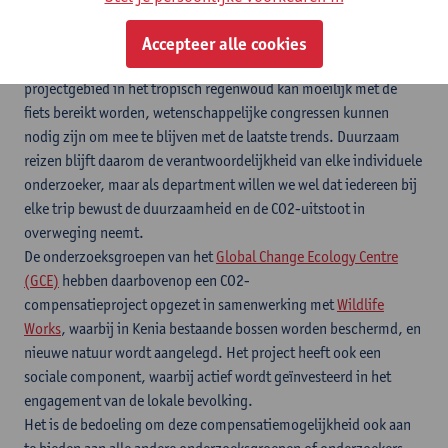
en trips, en wordt ook verdere info opgelijst over de
alternatieven.
Accepteer alle cookies
Uiteraard is het soms echt nodig om een lange reis te maken: een
projectgebied in het tropisch regenwoud kan moeilijk met de
fiets bereikt worden, wetenschappelijke congressen kunnen
nodig zijn om mee te blijven met de laatste trends. Duurzaam
reizen blijft daarom de verantwoordelijkheid van elke individuele
onderzoeker, maar als department willen we wel dat iedereen bij
elke trip bewust de duurzaamheid en de CO2-uitstoot in
overweging neemt.
De onderzoeksgroepen van het
Global Change Ecology Centre
(GCE)
hebben daarbovenop een CO2-
compensatieproject opgezet in samenwerking met
Wildlife
Works
, waarbij in Kenia bestaande bossen worden beschermd, en
nieuwe natuur wordt aangelegd. Het project heeft ook een
sociale component, waarbij actief wordt geïnvesteerd in het
engagement van de lokale bevolking.
Het is de bedoeling om deze compensatiemogelijkheid ook aan