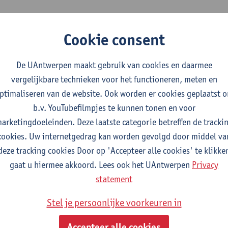
ft als doel om de wetenschappelijke kennis te vergroten van de
Cookie consent
p ecosystemen, en deze kennis ook uit te dragen en toe te passe
air onderzoek. We zijn daarom steeds op zoek naar interessante
De UAntwerpen maakt gebruik van cookies en daarmee
lijkheden.
vergelijkbare technieken voor het functioneren, meten en
ingen zijn Marie-Curie of FWO beurzen, nationale en internatio
ptimaliseren van de website. Ook worden er cookies geplaatst 
ganiseren van events,... Als u een vraag heeft hieromtrent, of e
b.v. YouTubefilmpjes te kunnen tonen en voor
Struyf
, research manager van het GCE.
arketingdoeleinden. Deze laatste categorie betreffen de tracki
cookies. Uw internetgedrag kan worden gevolgd door middel va
deze tracking cookies Door op 'Accepteer alle cookies' te klikke
gaat u hiermee akkoord. Lees ook het UAntwerpen
Privacy
statement
Stel je persoonlijke voorkeuren in
Accepteer alle cookies