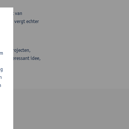
 impact van
n. Dit vergt echter
nale projecten,
om
en interessant idee,
ng
n
n