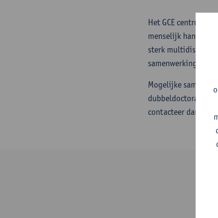
Het GCE centrum hee
menselijk handelen o
sterk multidisciplin
samenwerkingsmoge
Mogelijke samenwerk
o
dubbeldoctoraten, or
contacteer dan
Eric 
m