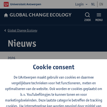
Login
NL
EN
GLOBAL CHANGE ECOLOGY
ZOEK
MENU
Global Change Ecology
Nieuws
2026
Cookie consent
2025
2024
De UAntwerpen maakt gebruik van cookies en daarmee
2023
vergelijkbare technieken voor het functioneren, meten en
optimaliseren van de website. Ook worden er cookies geplaatst om
2022
b.v. YouTubefilmpjes te kunnen tonen en voor
marketingdoeleinden. Deze laatste categorie betreffen de tracking
2026
cookies. Uw internetgedrag kan worden gevolgd door middel van