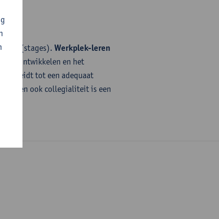
ng
n
n
k zelf (stages).
Werkplek-leren
er te ontwikkelen en het
lijk leidt tot een adequaat
rden en ook collegialiteit is een