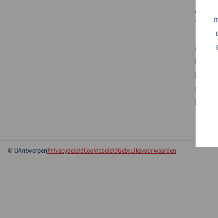
St
m
Medisc
helpt 
bevord
profes
belang
© UAntwerpen
Privacybeleid
Cookiebeleid
Gebruiksvoorwaarden