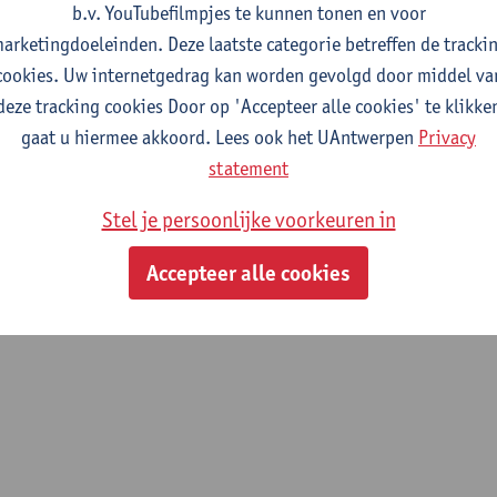
b.v. YouTubefilmpjes te kunnen tonen en voor
ages
arketingdoeleinden. Deze laatste categorie betreffen de tracki
cookies. Uw internetgedrag kan worden gevolgd door middel va
deze tracking cookies Door op 'Accepteer alle cookies' te klikke
h onderwijs vindt voor een belangrijk deel plaats op de werkple
gaat u hiermee akkoord. Lees ook het UAntwerpen
Privacy
studenten om eerder verworven competenties te gebruiken, verd
statement
ert bovendien de integratie van deze competenties, wat uiteinde
sioneel gedrag. De patiënt dient in zijn totaliteit benaderd te wo
Stel je persoonlijke voorkeuren in
rijk aspect waaraan gewerkt kan worden.
Accepteer alle cookies