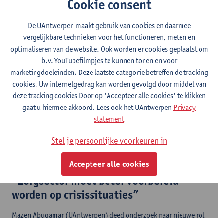
Cookie consent
“Aan BDSM kleeft onterecht een
stigma"
De UAntwerpen maakt gebruik van cookies en daarmee
vergelijkbare technieken voor het functioneren, meten en
Elise Wuyts (UAntwerpen) legde de biologie achter BDSM bloot
optimaliseren van de website. Ook worden er cookies geplaatst om
b.v. YouTubefilmpjes te kunnen tonen en voor
marketingdoeleinden. Deze laatste categorie betreffen de tracking
8 juli 2026
cookies. Uw internetgedrag kan worden gevolgd door middel van
Tientallen Antwerpse duiven krijgen
deze tracking cookies Door op 'Accepteer alle cookies' te klikken
rugzakje mee
gaat u hiermee akkoord. Lees ook het UAntwerpen
Privacy
statement
Wetenschappers UAntwerpen willen onder meer verspreiding van
ziektes in kaart brengen
Stel je persoonlijke voorkeuren in
Accepteer alle cookies
6 juli 2026
“Zorgsector moet beter voorbereid
worden op crisissituaties”
Mazen Abuqamar (UAntwerpen) deed onderzoek naar nieuwe rol