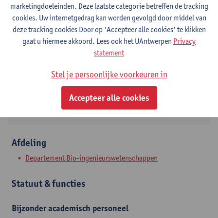
marketingdoeleinden. Deze laatste categorie betreffen de tracking
cookies. Uw internetgedrag kan worden gevolgd door middel van
Contact
deze tracking cookies Door op 'Accepteer alle cookies' te klikken
gaat u hiermee akkoord. Lees ook het UAntwerpen
Privacy
Campus Groenenborger
statement
Toon e-mailadres
Stel je persoonlijke voorkeuren in
Groenenborgerlaan 171
2020 Antwerpen, BEL
Accepteer alle cookies
Afdeling
Departement Bio-ingenieurswetenschappen
Statuut & functies
Bijzonder academisch personeel