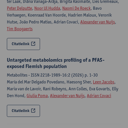
ter Laak, Diāna Vanaga-Arāja, Brigita Rasimaite, Lies Gremeaux,
Peter Delputte
,
Noor Ul Hudda
,
Naomi De Roeck
, Bavo
Verhaegen, Koenraad Van Hoorde, Hadrien Maloux, Veronik
Hutse, João Pedro Matias, Adrian Covaci,
Alexander van Nuijs
,
Tim Boogaerts
Citatielink
Untargeted metabolomics profiling of a PFAS-
exposed Flemish population
Metabolites - ISSN 2218-1989-16:2 (2026) p. 1-30
María del Mar Delgado Povedano, Haesong Sher,
Leen Jacobs
,
Maria van de Lavoir, Rani Robeyns, Ann Colles, Eva Govarts, Elly
Den Hond,
Giulia Poma
,
Alexander van Nuijs
,
Adrian Covaci
Citatielink