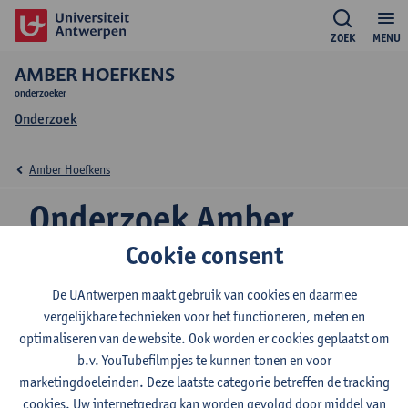
ZOEK
MENU
AMBER HOEFKENS
onderzoeker
Onderzoek
Amber Hoefkens
Onderzoek Amber
Hoefkens
Cookie consent
De UAntwerpen maakt gebruik van cookies en daarmee
vergelijkbare technieken voor het functioneren, meten en
Onderzoeksgroep
optimaliseren van de website. Ook worden er cookies geplaatst om
b.v. YouTubefilmpjes te kunnen tonen en voor
EduBROn
marketingdoeleinden. Deze laatste categorie betreffen de tracking
cookies. Uw internetgedrag kan worden gevolgd door middel van