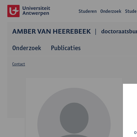
Studeren
Onderzoek
Stude
AMBER VAN HEEREBEEK
doctoraatsbur
Onderzoek
Publicaties
Contact
o