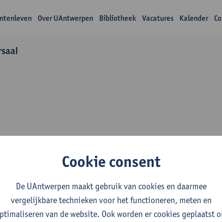
ntenleven
Over UAntwerpen
Bibliotheek
Vacatures
Kalender
Co
saal
Over Amber van Hee
Cookie consent
De UAntwerpen maakt gebruik van cookies en daarmee
vergelijkbare technieken voor het functioneren, meten en
ptimaliseren van de website. Ook worden er cookies geplaatst 