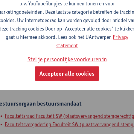
b.v. YouTubefilmpjes te kunnen tonen en voor
fdeling
arketingdoeleinden. Deze laatste categorie betreffen de tracki
cookies. Uw internetgedrag kan worden gevolgd door middel va
Departement Politieke Wetenschappen
deze tracking cookies Door op 'Accepteer alle cookies' te klikke
gaat u hiermee akkoord. Lees ook het UAntwerpen
Privacy
tatuut & functies
statement
ijzonder academisch personeel
Stel je persoonlijke voorkeuren in
doctoraatsbursaal
Accepteer alle cookies
nterne mandaten
estuursorgaan
bestuursmandaat
Faculteitsraad Faculteit SW (plaatsvervangend stemgerechtig
Faculteitsvergadering Faculteit SW (plaatsvervangend stemge