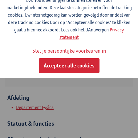
b.v. YouTubefilmpjes te kunnen tonen en voor
marketingdoeleinden. Deze laatste categorie betreffen de tracking
Contact
cookies. Uw internetgedrag kan worden gevolgd door middel van
deze tracking cookies Door op 'Accepteer alle cookies' te klikken
Campus Groenenborger
gaat u hiermee akkoord. Lees ook het UAntwerpen
Privacy
statement
Toon e-mailadres
Tel.
032653246
Stel je persoonlijke voorkeuren in
Groenenborgerlaan 171
Accepteer alle cookies
2020 Antwerpen, BEL
Afdeling
Departement Fysica
Statuut & functies