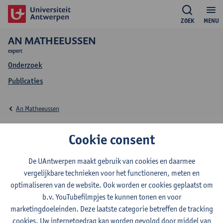
ZOEK
MENU
AN MATHEEUSSEN
expert
Onderzoek
Publicaties
An Matheeussen
Onderzoek An
Cookie consent
Matheeussen
De UAntwerpen maakt gebruik van cookies en daarmee
vergelijkbare technieken voor het functioneren, meten en
optimaliseren van de website. Ook worden er cookies geplaatst om
b.v. YouTubefilmpjes te kunnen tonen en voor
Onderzoeksgroep
marketingdoeleinden. Deze laatste categorie betreffen de tracking
Laboratorium voor Microbiologie, Parasitologie en Hygiëne
cookies. Uw internetgedrag kan worden gevolgd door middel van