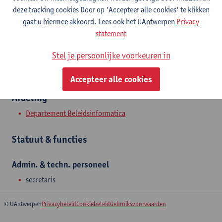
Toon e-mailadres
deze tracking cookies Door op 'Accepteer alle cookies' te klikken
Tel.
+3232654137
gaat u hiermee akkoord. Lees ook het UAntwerpen
Privacy
statement
Prinsstraat 13
2000 Antwerpen, BEL
Stel je persoonlijke voorkeuren in
Accepteer alle cookies
Afdeling
Departement Beleidsinformatica
Statuut & functies
Admin. & techn. personeel
secretaris
© UAntwerpen
Privacybeleid
Cookiebeleid
Gebruiksvoorwaarden