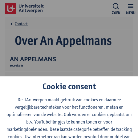
ZOEK
MENU
Contact
Over An Appelmans
AN APPELMANS
secretaris
Cookie consent
De UAntwerpen maakt gebruik van cookies en daarmee
vergelijkbare technieken voor het functioneren, meten en
optimaliseren van de website. Ook worden er cookies geplaatst om
Contact
b.v. YouTubefilmpjes te kunnen tonen en voor
marketingdoeleinden. Deze laatste categorie betreffen de tracking
Stadscampus
cookies. Uw internetgedrag kan worden gevolgd door middel van