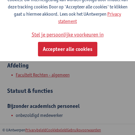
Stadscampus
deze tracking cookies Door op 'Accepteer alle cookies' te klikken
gaat u hiermee akkoord. Lees ook het UAntwerpen
Privacy
Toon e-mailadres
statement
Venusstraat 23
Stel je persoonlijke voorkeuren in
2000 Antwerpen, BEL
Accepteer alle cookies
Afdeling
Faculteit Rechten - algemeen
Statuut & functies
Bijzonder academisch personeel
onbezoldigd medewerker
© UAntwerpen
Privacybeleid
Cookiebeleid
Gebruiksvoorwaarden