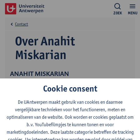
ZOEK
MENU
Contact
Over Anahit
Miskarian
ANAHIT MISKARIAN
onbezoldigd medewerker
Cookie consent
De UAntwerpen maakt gebruik van cookies en daarmee
vergelijkbare technieken voor het functioneren, meten en
optimaliseren van de website. Ook worden er cookies geplaatst om
b.v. YouTubefilmpjes te kunnen tonen en voor
Contact
marketingdoeleinden. Deze laatste categorie betreffen de tracking
cookies. Uw internetgedrag kan worden gevolgd door middel van