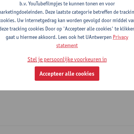
b.v. YouTubefilmpjes te kunnen tonen en voor
fdeling
arketingdoeleinden. Deze laatste categorie betreffen de tracki
cookies. Uw internetgedrag kan worden gevolgd door middel va
Departement Biologie
deze tracking cookies Door op 'Accepteer alle cookies' te klikke
gaat u hiermee akkoord. Lees ook het UAntwerpen
Privacy
tatuut & functies
statement
ijzonder academisch personeel
Stel je persoonlijke voorkeuren in
predoc mandaat FWO
Accepteer alle cookies