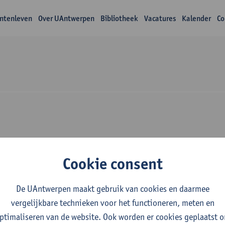
ntenleven
Over UAntwerpen
Bibliotheek
Vacatures
Kalender
Co
Over Anastasia Selin
Cookie consent
De UAntwerpen maakt gebruik van cookies en daarmee
vergelijkbare technieken voor het functioneren, meten en
ptimaliseren van de website. Ook worden er cookies geplaatst 