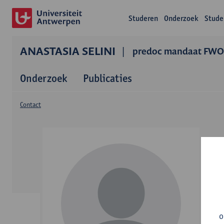
Studeren
Onderzoek
Stude
ANASTASIA SELINI
predoc mandaat FWO
Onderzoek
Publicaties
Contact
o