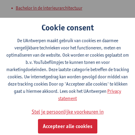
Bachelor in de interieurarchitectuur
Meubelconstructie en ergonomie
Cookie consent
Bachelor in de interieurarchitectuur
De UAntwerpen maakt gebruik van cookies en daarmee
Voorbereidingsprogramma interieurarchitectuur
vergelijkbare technieken voor het functioneren, meten en
optimaliseren van de website. Ook worden er cookies geplaatst om
Ontwerpstudio 2: interieur als
b.v. YouTubefilmpjes te kunnen tonen en voor
bestaande ruimte
marketingdoeleinden. Deze laatste categorie betreffen de tracking
cookies. Uw internetgedrag kan worden gevolgd door middel van
Bachelor in de interieurarchitectuur
deze tracking cookies Door op 'Accepteer alle cookies' te klikken
Voorbereidingsprogramma interieurarchitectuur
gaat u hiermee akkoord. Lees ook het UAntwerpen
Privacy
statement
Ontwerplabo 4
Stel je persoonlijke voorkeuren in
Bachelor in de interieurarchitectuur
Accepteer alle cookies
Ontwerpstudio 4: interieur als