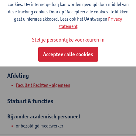
Contact
cookies. Uw internetgedrag kan worden gevolgd door middel van
deze tracking cookies Door op 'Accepteer alle cookies' te klikken
Stadscampus
gaat u hiermee akkoord. Lees ook het UAntwerpen
Privacy
statement
Toon e-mailadres
Venusstraat 23
Stel je persoonlijke voorkeuren in
2000 Antwerpen, BEL
Accepteer alle cookies
Afdeling
Faculteit Rechten - algemeen
Statuut & functies
Bijzonder academisch personeel
onbezoldigd medewerker