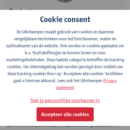
Contact
Cookie consent
Stadscampus
De UAntwerpen maakt gebruik van cookies en daarmee
Toon e-mailadres
vergelijkbare technieken voor het functioneren, meten en
optimaliseren van de website. Ook worden er cookies geplaatst om
Sint-Jacobstraat 2
b.v. YouTubefilmpjes te kunnen tonen en voor
2000 Antwerpen, BEL
marketingdoeleinden. Deze laatste categorie betreffen de tracking
cookies. Uw internetgedrag kan worden gevolgd door middel van
deze tracking cookies Door op 'Accepteer alle cookies' te klikken
Volg
gaat u hiermee akkoord. Lees ook het UAntwerpen
Privacy
statement
LinkedIn
Stel je persoonlijke voorkeuren in
Accepteer alle cookies
Anna Wallays behaalde een Bachelor en Master in de Sociologie
aan de Universiteit Antwerpen, waarin ze zich specialiseerde in