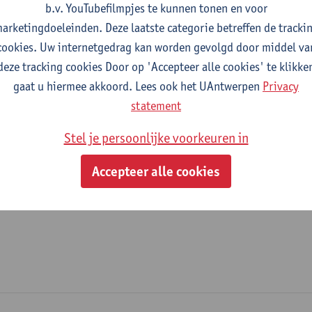
b.v. YouTubefilmpjes te kunnen tonen en voor
fdeling
arketingdoeleinden. Deze laatste categorie betreffen de tracki
cookies. Uw internetgedrag kan worden gevolgd door middel va
Verpleegkunde en Vroedkunde
deze tracking cookies Door op 'Accepteer alle cookies' te klikke
gaat u hiermee akkoord. Lees ook het UAntwerpen
Privacy
tatuut & functies
statement
ijzonder academisch personeel
Stel je persoonlijke voorkeuren in
onbezoldigd medewerker
Accepteer alle cookies