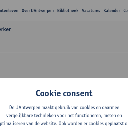
ntenleven
Over UAntwerpen
Bibliotheek
Vacatures
Kalender
Co
rker
Over Annabel Dewae
Cookie consent
De UAntwerpen maakt gebruik van cookies en daarmee
vergelijkbare technieken voor het functioneren, meten en
ptimaliseren van de website. Ook worden er cookies geplaatst 