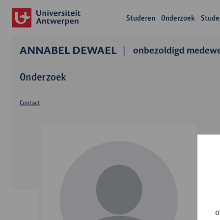
Studeren
Onderzoek
Stude
ANNABEL DEWAEL
onbezoldigd medewe
Onderzoek
Contact
o